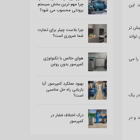
چرا مهم ترین بخش سیستم
. این
برودتی محسوب می شود؟
یش تر
چرا بلاست چیلر برای تجارت
شما ضروری است؟
دگی با خود به همراه ندارد. اما فقط تا فشار 3 بار را می تواند
هوای خالص با تکنولوژی
را می
کمپرسور بدون روغن
بهبود عملکرد کمپرسور: آیا
بازیابی راه حل مناسبی
در یک
است؟
درک اختلاف فشار در
 و در
کمپرسور