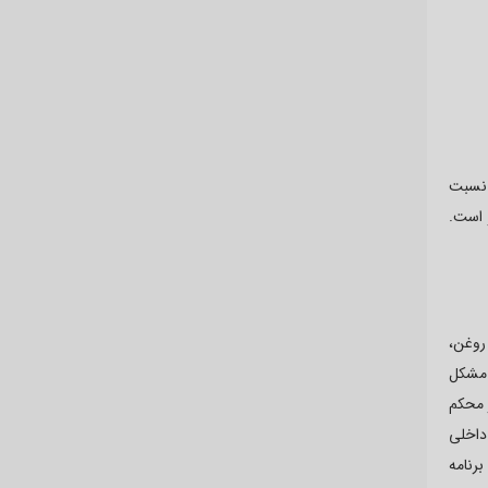
 نسبت
 است.
قط دارای 4 قطعه اصلی است: روغن،
 مشکل
 محکم
داخلی
رنامه