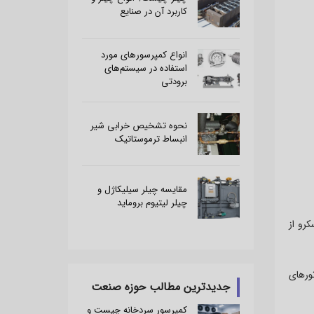
کاربرد آن در صنایع
انواع کمپرسور‌های مورد
استفاده در سیستم‌های‌
برودتی
نحوه تشخیص خرابی شیر
انبساط ترموستاتیک
مقایسه چیلر سیلیکاژل و
چیلر لیتیوم بروماید
رو از
ورهای
جدیدترین مطالب حوزه صنعت
کمپرسور سردخانه چیست و