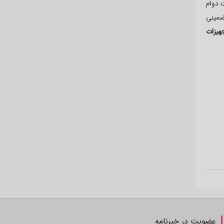
رساند. عنصر پیچ کمپرسور طوری طراحی شده است که حدود 40000 ساعت دوام
ضمینی
هیزات
عضویت در خبرنامه