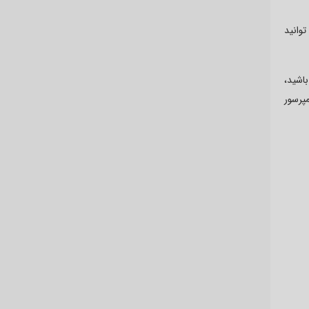
وانید
اشید،
پرسور