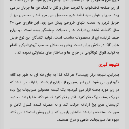
فریزرهای مکانیکی IQF بر اساس اصل گردش هوای سرد کار می کنند ، که
از زیر صفحه تختخواب یا کمربند حمل و نقل با کمک فن ها جریان در می
یابد. جریان هوای سرد قطعه های محصول عبور می کند و محصول نیز از
طریق فریزر به سمت انتهای خروجی پیش می رود. این فناوری طی 20
سال گذشته شاهد پیشرفت ها و تحولات چشمگیر بوده است ، و برای
طیف فزاینده ای از محصولات مناسب است. تولید کنندگان این نوع فریزر
های IQF در تلاش برای دست یافتن به تعادل مناسب آیردینامیکی اقدام
به تولید انواع گوناگونی در طرح ها و ساختار های متفاوتی نموده اند .
نتیجه گیری
بنابراین، نتیجه برتر چیست؟ هر تکه غذا به جای فله ای به طور جداگانه
نگهداری می شود. این امر بسیاری از مزایای ارزشمند را ارائه می دهد که
در زیر مورد بحث قرار می گیرد.به یک کیسه معمولی سبزیجات یخ زده
در یک بسته بزرگ فکر کنید. اکنون فکر کنید که هر تکه غذا با رشد محدود
کریستال های یخ آزادانه حرکت کند و به مصرف کننده کنترل کامل و
سهولت استفاده را بدهد.غذاهای رایجی که از این روش استفاده می کنند
میوه ها، سبزیجات، ماهی و مرغ هستند.