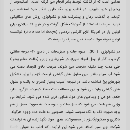
غذایی است که از گذشته توسط بشر انجام می گرفته است. اسکیموها از
یخچال های طبیعی در قطب برای نگه داری شکار خود استفاده می
کردند، با گذشت زمان و پیشرفت علم و تکنولوژی روش های مکانیکی
تولید سرما با استفاده از آمونیاک شکل گرفت و در قرن ۱۹ میلادی برای
اولین بار در امریکا آقای کلرنس بردسی (clerence birdseye) توانست
اولین نمونه مواد منجمد قابل مصرف را عرضه کند.
در تکنولوژی (IQF)، میوه جات و سبزیجات در دمای ۴۰- درجه سانتی
گراد و با گذر از تونل انجاد سریع، در شرایط بی وزنی (حالت معلق بودن)
طی مدت چند دقیقه منجمد می شوند، سرعت بالای انجماد باعث می
شود آب میان بافتی بین سلول های گیاهی فرصت لازم را برای تشکیل
بلورهای یخ نداشته باشد، در نتیجه آسیب بسیار کمتری به بافت و سلول
های گیاهی وارد می شود و این مساله باعث حفظ کیفیت، تازگی، عطر،
طعم، خواص و ویتامین های مواد غذایی فریز شده می شود. شرایط بی
وزنی هم باعث می شود که سبزیجات و میوه جات به صورت مجزا از هم
و به صورت تک به تک منجمد شوند. همچنین به علت عدم وجود هرگونه
باکتری و میکروارگانیزم در محصولات، هیچ مواد نگهدارنده ای به تولیدات
شرکت نوبر سبز اضافه نمی شود.این فرآیند، که اغلب به عنوان flash