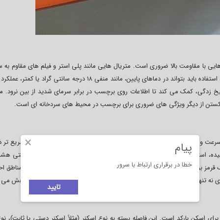
ایی با مقاومت بالا ضروری است. متریال هایی مانند پلی استر و فیلم های مقاوم به سر
پاره شدن یا محو شدن اطلاعات جلوگیری می کنند. چسب مورد استفاده باید بتواند در دماهای پایین، مانند منفی ۱۸ درجه سانتی گرا
زدگی، کمک می کند تا اطلاعات روی برچسب در برابر سرمای شدید از بین نرود. م
ا شکستن از دیگر ویژگی های ضروری برای برچسب در محیط های سردخانه ای است.
×
سرعت و کاهش خطای انسانی است. رنگ ها به طور ناخودآگاه باعث هدایت سریع تر ذ
پیام
ه، استفاده از رنگ های خاص برای دسته بندی محصولات، نواحی انبار یا حتی هشد
خطا در برقراری ارتباط با سرور
 قرمز برای اقلام منقضی یا خطرناک، رنگ سبز برای مواد تازه و رنگ زرد برای مناطق ا
 نه تنها سرعت تصمیم گیری را افزایش می دهد، بلکه استرس کاری را نیز کاهش می 
تایید
رای اسکن بارکد است. این فاصله بسته به نوع اسکنر (مثلاً اسکنر دستی یا ثابت)، نوع