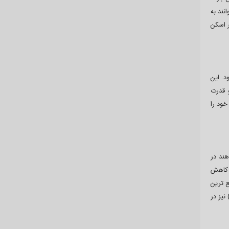
ند به
ر اسکن
. این
 قدرت
خود را
ند در
 کاهش
ع ترین
نیز در