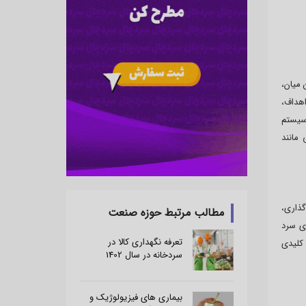
میان،
اهداف،
سیستم
ت انبار (WMS) و نیروهای اجرایی مانند
گذاری،
مطالب مرتبط حوزه صنعت
 های سرد
تعرفه نگهداری کالا در
 کلیدی
سردخانه در سال 1402
بیماری های فیزیولوژیک و