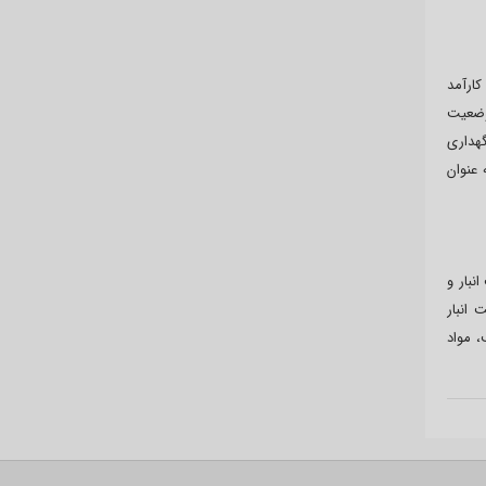
ارآمد
 وضعیت
گهداری
پیش بینی مشکلات احتمالی را فراهم می آورند. همچنین، استفاده از بارکدهای دوبعدی (QR کد) و فناوری RFID به عنوان
نبار و
انبار
، مواد