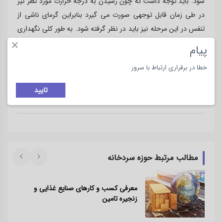
شود. باید توجه داشت که چون رسیدن به درجه حرارت مورد نظر نیز
در طی زمان قابل توجهی صورت می گیرد بنابراین گرمای ناشی از
تنفس در این مرحله نیز باید در نظر گرفته شود. به طور کلی نگهداری
×
موادی که حرارت زیاد تولید می کنند مثل لوبیای سبز و نخود سبز
پیام
مشکل است. تغییرات
درجه حرارت سردخانه ها
باید در حد
ᵒϲ
1
±
خطا در برقراری ارتباط با سرور
باشد. عواملی چون باز و بسته شدن
درب سردخانه
یا تعداد افرادی که
در آن کار می کنند یا تعداد لامپ های روشن در سردخانه نیز باید
تایید
مورد توجه و محاسبه قرار گیرند.
مطالب مرتبط حوزه سردخانه
معرفی کسب و کارهای صنایع غذایی و
زنجیره تامین