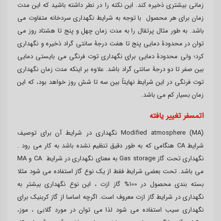
زمانی بیشتری ذخیره کند. این نکته را در نطر داشته باشید که این مدت
زمان برای هر محصول با توجه به شرایط نگهداری سردخانه متفاوت می
باشد. به طور مثال پرتقال را به مدت زمان چهل و پنج تا هشتاد روز می
توان در محدودۀ دمایی پنج تا هفت درجۀ سانتی گراد ذخیره و نگهداری
کرد؛ ولی محدودۀ دمایی برای نگهداری توت فرنگی می بایستی دمایی
بین صفر تا دو درجۀ سانتی گراد باشد. علاوه بر اینکه مدت زمان نگهداری
توت فرنگی در این شرایط نهایتاً بین سه تا شش روز خواهد بود، که این
زمان بسیار کم می باشد.
اتمسفر تغییر یافته
Modified atmosphere (MA) نگهداری در شرایط آن برای توصیف
شرایط CA هنگامی که به طور دقیق تنظیم نشده باشد به کار می رود .
نگهداری تحت گاز Gas storage به معنای نگهداری در شرایط CA و MA
می باشد. تحت بعضی شرایط فقط از یک نوع گاز استفاده می شود مثلا
بسته بندی محصول در 100% گاز ازت ، این نوع نگهداری بیشتر به
نگهداری در شرایط گاز ازت معروف است. اگرچه اساسا از گاز کربنیک برای
نگهداری سیب استفاده می شود لذا می توان در مورد گلابی ، موز،