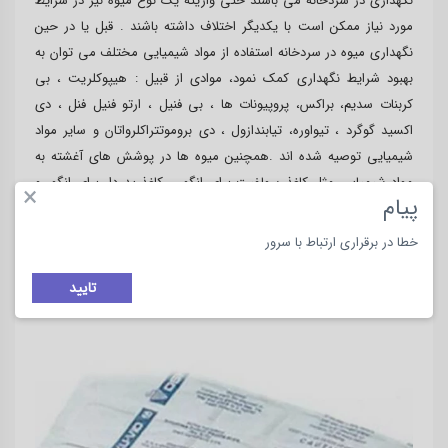
نگهداری در سردخانه می باشند حتی واریته یک نوع میوه نیز در شرایط
مورد نیاز ممکن است با یکدیگر اختلاف داشته باشند . قبل یا در حین
نگهداری میوه در سردخانه استفاده از مواد شیمیایی مختلف می توان به
بهبود شرایط نگهداری کمک نمود، موادی از قبیل : هیپوکلریت ، بی
کربنات سدیم، براکس، پروپیونات ها ، بی فنیل ، ارتو فنیل فنل ، دی
اکسید گوگرد ، تیواوره، تیابندازول ، دی بروموتتراکلرواتان و سایر مواد
شیمیایی توصیه شده اند .همچنین میوه ها در پوشش های آغشته به
مواد شیمیایی مثل کاغذ سولفیت برای انگور ، کاغذ پد دار برای انگور و
×
پیام
گوجه فرنگی ، با کاغذ آغشته به براکس برای پرتقال، بسته بندی می
گردند. از پوشش های مومی ، پارافین ، روغن ، موم ها و روغن های
خطا در برقراری ارتباط با سرور
معدنی برای محافظت مکانیکی استفاده می شود.
تایید