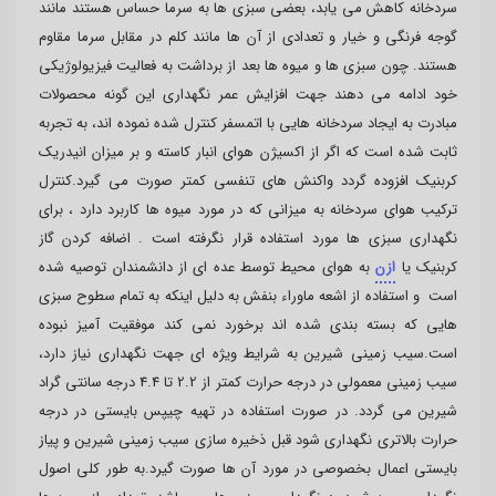
سردخانه کاهش می یابد، بعضی سبزی ها به سرما حساس هستند مانند
گوجه فرنگی و خیار و تعدادی از آن ها مانند کلم در مقابل سرما مقاوم
هستند. چون سبزی ها و میوه ها بعد از برداشت به فعالیت فیزیولوژیکی
خود ادامه می دهند جهت افزایش عمر نگهداری این گونه محصولات
مبادرت به ایجاد سردخانه هایی با اتمسفر کنترل شده نموده اند، به تجربه
ثابت شده است که اگر از اکسیژن هوای انبار کاسته و بر میزان انیدریک
کربنیک افزوده گردد واکنش های تنفسی کمتر صورت می گیرد.کنترل
ترکیب هوای سردخانه به میزانی که در مورد میوه ها کاربرد دارد ، برای
نگهداری سبزی ها مورد استفاده قرار نگرفته است . اضافه کردن گاز
کربنیک یا
ازن
به هوای محیط توسط عده ای از دانشمندان توصیه شده
است و استفاده از اشعه ماوراء بنفش به دلیل اینکه به تمام سطوح سبزی
هایی که بسته بندی شده اند برخورد نمی کند موفقیت آمیز نبوده
است.سیب زمینی شیرین به شرایط ویژه ای جهت نگهداری نیاز دارد،
سیب زمینی معمولی در درجه حرارت کمتر از 2.2 تا 4.4 درجه سانتی گراد
شیرین می گردد. در صورت استفاده در تهیه چیپس بایستی در درجه
حرارت بالاتری نگهداری شود قبل ذخیره سازی سیب زمینی شیرین و پیاز
بایستی اعمال بخصوصی در مورد آن ها صورت گیرد.به طور کلی اصول