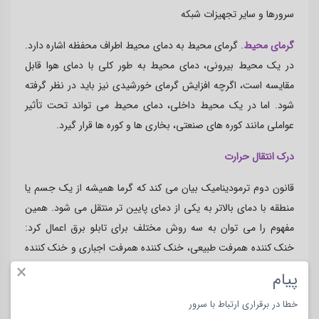
سرورها و سایر تجهیزات شبکه
گرمای محیط
. گرمای محیط به دمای محیط اطراف محفظه اشاره دارد.
در یک محیط بیرونی، دمای محیط به طور کلی با دمای هوا قابل
مقایسه است، اگرچه افزایش گرمای خورشیدی نیز باید در نظر گرفته
شود. اما در یک محیط داخلی، دمای محیط می تواند تحت تأثیر
عواملی مانند کوره های صنعتی، بخاری ها و کوره ها قرار گیرد
.
درک انتقال حرارت
قانون دوم ترمودینامیک بیان می کند که گرما همیشه از یک جسم یا
منطقه با دمای بالاتر به یکی از دمای پایین تر منتقل می شود. همین
مفهوم را می توان به سه روش مختلف برای تابلو برق اعمال کرد:
خنک کننده همرفت طبیعی، خنک کننده همرفت اجباری و خنک کننده
×
فعال
.
پیام
خنک کننده همرفت طبیعی
.
جریان گرما از یک محیط گرم تر به یک
خطا در برقراری ارتباط با سرور