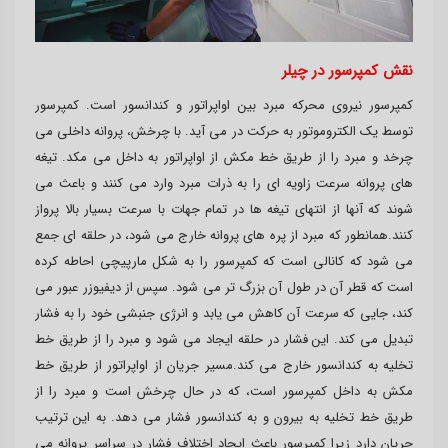
نقش کمپرسور در چیلر
کمپرسور نیروی محرکه مبرد بین اواپراتور و کندانسور است. کمپرسور
توسط یک الکتروموتور به حرکت در می آید. با چرخش، پروانه داخلی می
چرخد ​​و مبرد را از طریق خط مکش از اواپراتور به داخل می مکد. تیغه
های پروانه سرعت زاویه ای را به ذرات مبرد وارد می کنند و باعث می
شوند که آنها از انتهای تیغه ها در تمام جهات با سرعت بسیار بالا پرواز
کنند.همانطور که مبرد از پره های پروانه خارج می شود، در حلقه ای جمع
می شود که کانالی است که کمپرسور را به شکل مارپیچی احاطه کرده
است که قطر آن در طول آن بزرگ تر می شود. سپس از دیفیوزر عبور می
کند، جایی که سرعت آن کاهش می یابد و انرژی جنبشی خود را به فشار
تبدیل می کند. این فشار در حلقه ایجاد می شود و مبرد را از طریق خط
تخلیه به کندانسور خارج می کند.مسیر جریان از اواپراتور از طریق خط
مکش به داخل کمپرسور است، که در حال چرخش است و مبرد را از
طریق خط تخلیه به بیرون و به کندانسور فشار می دهد. به این ترتیب
جریان دارد زیرا کمپرسور باعث ایجاد اختلاف فشار در سراسر پروانه می