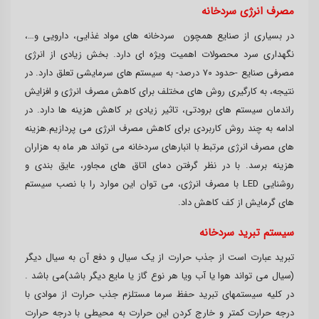
مصرف انرژی سردخانه
در بسیاری از صنایع همچون سردخانه های مواد غذایی، دارویی و…،
نگهداری سرد محصولات اهمیت ویژه ای دارد. بخش زیادی از انرژی
مصرفی صنایع -حدود ۷۰ درصد- به سیستم های سرمایشی تعلق دارد. در
نتیجه، به کارگیری روش های مختلف برای کاهش مصرف انرژی و افزایش
راندمان سیستم های برودتی، تاثیر زیادی بر کاهش هزینه ها دارد. در
ادامه به چند روش کاربردی برای کاهش مصرف انرژی می پردازیم.هزینه
های مصرف انرژی مرتبط با انبارهای سردخانه می تواند هر ماه به هزاران
هزینه برسد. با در نظر گرفتن دمای اتاق های مجاور، عایق بندی و
روشنایی LED با مصرف انرژی، می توان این موارد را با نصب سیستم
های گرمایش از کف کاهش داد.
سیستم تبرید سردخانه
تبريد عبارت است از جذب حرارت از یک سیال و دفع آن به سیال دیگر
(سیال می تواند هوا یا آب ویا هر نوع گاز یا مایع دیگر باشد)می باشد .
در کلیه سیستمهای تبريد حفظ سرما مستلزم جذب حرارت از موادی با
درجه حرارت کمتر و خارج کردن این حرارت به محیطی با درجه حرارت