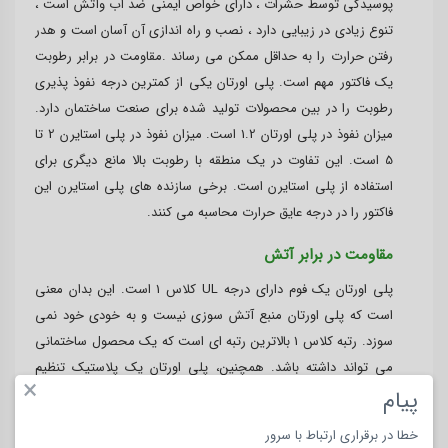
پوسیدگی توسط حشرات ، دارای خواص ایمنی ضد آب وآتش است ،
تنوع زیادی در زیبایی دارد ، نصب و راه اندازی آن آسان است و هدر
رفتن حرارت را به حداقل ممکن می رساند .مقاومت در برابر رطوبت
یک فاکتور مهم است. پلی اورتان یکی از کمترین درجه نفوذ پذیری
رطوبت را در بین محصولات تولید شده برای صنعت ساختمان دارد.
میزان نفوذ در پلی اورتان 1.2 است. میزان نفوذ در پلی استایرن 2 تا
5 است. این تفاوت در یک منطقه با رطوبت بالا مانع دیگری برای
استفاده از پلی استایرن است. برخی سازنده های پلی استایرن این
فاکتور را در درجه عایق حرارت محاسبه می کنند.
مقاومت در برابر آتش
پلی اورتان یک فوم دارای درجه UL کلاس 1 است. این بدان معنی
است که پلی اورتان منبع آتش سوزی نیست و به خودی خود نمی
سوزد. رتبه کلاس 1 بالاترین رتبه ای است که یک محصول ساختمانی
می تواند داشته باشد. همچنین، پلی اورتان یک پلاستیک تنظیم
×
حرارتی است. این بدان معناست که ذوب نخواهد شد تا زمانی که دما
پیام
به 1000 درجه نرسد و در آن زمان فقط سوخت می شود. حرارت کمتر
خطا در برقراری ارتباط با سرور
بر روی پلی اورتان تأثیر نمی گذارد. از طرف دیگر، پلی استایرن یک