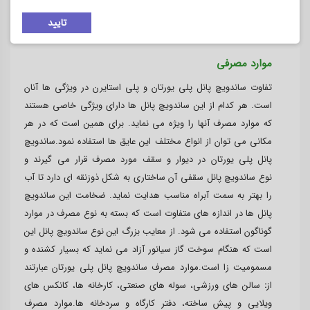
پلاستیک تنظیم حرارتی نیست و در دمای 180 درجه نرم می شود و
تایید
در دمای 240 درجه ذوب می گردد.
موارد مصرفی
تفاوت ساندویچ پانل پلی یورتان و پلی استایرن در ویژگی ها آنان
است. هر کدام از این ساندویچ پانل ها دارای ویژگی خاصی هستند
که موارد مصرف آنها را ویژه می نماید. برای همین است که در هر
مکانی می توان از انواع مختلف این عایق ها استفاده نمود.ساندویچ
پانل پلی یورتان در دیوار و سقف مورد مصرف قرار می گیرند و
نوع ساندویچ پانل سقفی آن ساختاری به شکل ذوزنقه ای دارد تا آب
را بهتر به سمت آبراه مناسب هدایت نماید. ضخامت این ساندویچ
پانل ها در اندازه های متفاوت است که بسته به نوع مصرف در موارد
گوناگون استفاده می شود. از معایب بزرگ این نوع ساندویچ پانل این
است که هنگام سوخت گاز سیانور آزاد می نماید که بسیار کشنده و
مسمومیت زا است.موارد مصرف ساندویچ پانل پلی یورتان عبارتند
از
:
سالن های ورزشی، سوله های صنعتی، کارخانه ها، کانکس های
ویلایی و پیش ساخته، دفتر کارگاه و سردخانه ها.موارد مصرف