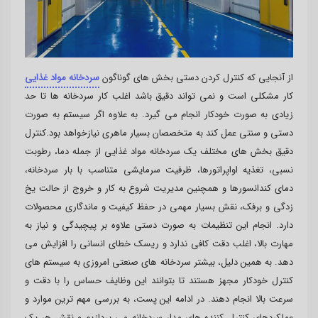
از آنجایی که کنترل کردن دستی بخش های گوناگون
سردخانه مواد غذایی
کار مشکلی است و نمی تواند دقیق باشد اغلب کار سردخانه ها تا حد
زیادی به صورت خودکار انجام می گیرد. به علاوه اگر سیستم به صورت
دستی و سنتی عمل کند به متخصصان بسیار ماهری نیازخواهد بود.کنترل
دقیق بخش های مختلف یک سردخانه مواد غذایی از جمله دما، رطوبت
نسبی، تغذیه اواپراتورها، ظرفیت سرمایشی متناسب با بار سردخانه،
دمای کندانسورها و همچنین مدیریت شروع به کار و خروج از حالت یخ
زدگی و برفک، نقش بسیار مهمی در حفظ کیفیت و ماندگاری محصولات
دارد. انجام این تنظیمات به صورت دستی علاوه بر پیچیدگی و نیاز به
مهارت بالا، اغلب دقت کافی ندارد و ریسک خطای انسانی را افزایش می
دهد. به همین دلیل، بیشتر سردخانه های صنعتی امروزی به سیستم های
کنترل خودکار مجهز هستند تا بتوانند این وظایف حساس را با دقت و
سرعت بالا انجام دهند. در ادامه این پست، به بررسی مهم ترین موارد و
عملکردهای کنترل کننده های مدار سردخانه می پردازیم و نقش هر یک