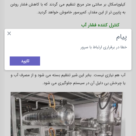
کیلوپاسکال بر سانتی متر مربع تنظیم می گردند که با کاهش فشار روغن
به پایین تر از این مقدار، کمپرسور خاموش خواهد گردید.
کنترل کننده فشار آب
×
پیام
شیر تنظیم آب نیز از کنترل کننده های مهم در مدار سردخانه است. این
شیر در ورودی کندانسور نصب می شود و فعالیت آن به تخلیه ی
خطا در برقراری ارتباط با سرور
کمپرسور بستگی دارد. این شیر، جریان آب از کندانسور را تنظیم می کند
تا آب بیش از حد نباشد و بیرون نریزد. براین اساس هنگام خاموش بودن
تایید
کمپرسورها، فشار در کندانسور پایین آمده، برای خنک کردن کندانسور به
آب هم نیازی نیست. بنابر این شیر تنظیم بسته می شود و از مصرف آب و
یا چرخش بی دلیل آن در سیستم جلوگیری می شود.