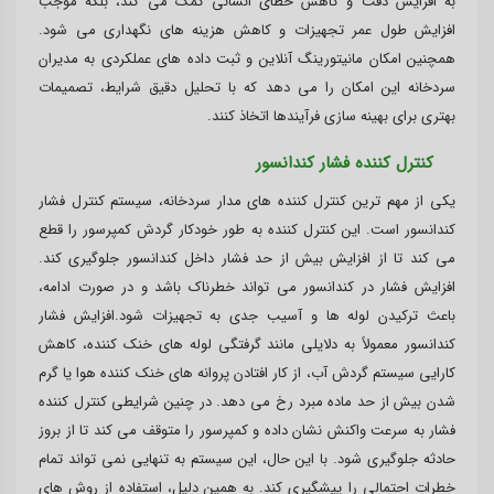
به افزایش دقت و کاهش خطای انسانی کمک می کند، بلکه موجب
افزایش طول عمر تجهیزات و کاهش هزینه های نگهداری می شود.
همچنین امکان مانیتورینگ آنلاین و ثبت داده های عملکردی به مدیران
سردخانه این امکان را می دهد که با تحلیل دقیق شرایط، تصمیمات
بهتری برای بهینه سازی فرآیندها اتخاذ کنند.
کنترل کننده فشار کندانسور
یکی از مهم ترین کنترل کننده های مدار سردخانه، سیستم کنترل فشار
کندانسور است. این کنترل کننده به طور خودکار گردش کمپرسور را قطع
می کند تا از افزایش بیش از حد فشار داخل کندانسور جلوگیری کند.
افزایش فشار در کندانسور می تواند خطرناک باشد و در صورت ادامه،
باعث ترکیدن لوله ها و آسیب جدی به تجهیزات شود.افزایش فشار
کندانسور معمولاً به دلایلی مانند گرفتگی لوله های خنک کننده، کاهش
کارایی سیستم گردش آب، از کار افتادن پروانه های خنک کننده هوا یا گرم
شدن بیش از حد ماده مبرد رخ می دهد. در چنین شرایطی کنترل کننده
فشار به سرعت واکنش نشان داده و کمپرسور را متوقف می کند تا از بروز
حادثه جلوگیری شود. با این حال، این سیستم به تنهایی نمی تواند تمام
خطرات احتمالی را پیشگیری کند. به همین دلیل، استفاده از روش های