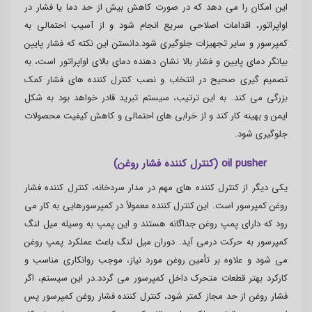
این امکان را می دهد که در صورت کاهش بیش از حد دما یا فشار در
اواپراتور، اقدامات اصلاحی سریع انجام شود و از آسیب احتمالی به
کمپرسور و سایر تجهیزات جلوگیری شود.دانستن این نکته که فشار پایین
بیانگر دمای پایین و فشار بالا نشان دهنده دمای بالای اواپراتور است، به
تصمیم گیری صحیح در انتخاب و نصب کنترل کننده های فشار کمک
بزرگی می کند. به این ترتیب، سیستم تبرید قادر خواهد بود به شکل
ایمن و بهینه کار کند و از خرابی های احتمالی و کاهش کیفیت محصولات
جلوگیری شود.
oil pusher (کنترل کننده فشار روغن)
یکی دیگر از کنترل کننده های مهم در مدار سردخانه، کنترل کننده فشار
روغن کمپرسور است. این کنترل کننده معمولاً در کمپرسورهایی به کار می
رود که دارای پمپ روغن جداگانه هستند و این پمپ به وسیله میل لنگ
کمپرسور به حرکت درمی آید. دوران میل لنگ باعث عملکرد پمپ روغن
می شود و علاوه بر تأمین روغن مورد نیاز، موجب روانکاری مناسب و
کارکرد بهتر قطعات متحرک داخل کمپرسور می گردد.در این سیستم، اگر
فشار روغن از حد مجاز کمتر شود، کنترل کننده فشار روغن کمپرسور پس