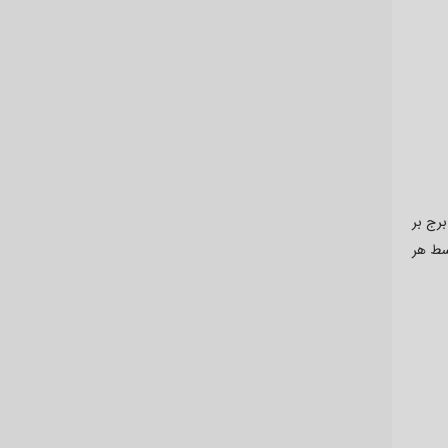
رج بر
سط هر