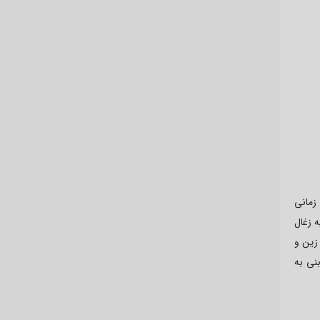
زمانی
 زغال
زین و
بنی به