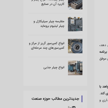
کاربرد آن در صنایع
مقایسه چیلر سیلیکاژل و
چیلر لیتیوم بروماید
انواع کمپرسور گریز از مرکز و
 دهد،
کمپرسورهای چند مرحله‌ای
برنامه
ی موفق
انواع چیلر جذبی
هد با
ی کند
.
جدیدترین مطالب حوزه صنعت
اری و