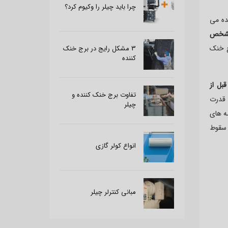
چرا باید چیلر را وکیوم کرد؟
ده می
مشخص
ج خنک
3 مشکل رایج در برج خنک
کننده
بل از
تفاوت برج خنک کننده و
 قدرت
چیلر
مه های
 سقوط
انواع کولر گازی
مبانی کنترلر چیلر