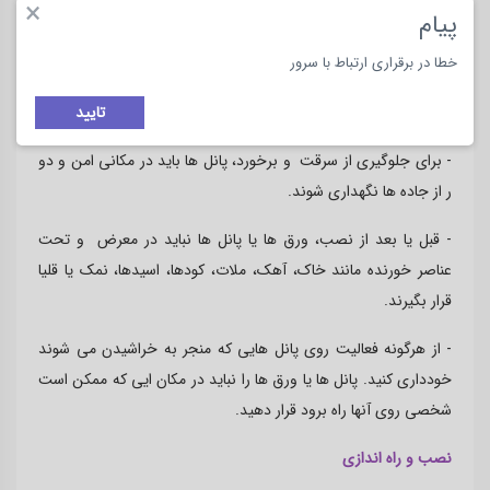
نشود. همچنین اید بین پانل ها و روکش فاصله باشد تا کالاها به طور
×
پیام
مناسب هوادهی شوند.
خطا در برقراری ارتباط با سرور
-با وجود تمام موارد احتیاطی،پانل ها باید از نظر نفوذ آب یا رطوبت
بررسی شوند.
تایید
- برای جلوگیری از سرقت و برخورد، پانل ها باید در مکانی امن و دو
ر از جاده ها نگهداری شوند.
- قبل یا بعد از نصب، ورق ها یا پانل ها نباید در معرض و تحت
عناصر خورنده مانند خاک، آهک، ملات، کودها، اسیدها، نمک یا قلیا
قرار بگیرند.
- از هرگونه فعالیت روی پانل هایی که منجر به خراشیدن می شوند
خودداری کنید. پانل ها یا ورق ها را نباید در مکان ایی که ممکن است
شخصی روی آنها راه برود قرار دهید.
نصب و راه اندازی