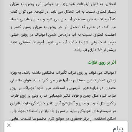
انحلال، به دلیل ارتباطات هیدروژنی یا خواص آلی روغن، به میزان
بسیار کمتری نسبت به آب انحلال می یابد. در نتیجه، می توان گفت
که آمونیاک به طور عمده در آب حل می شود و محلول قلیایی ایجاد
می کند، در حالی که انحلال آن در روغن به میزان بسیار کمتر و
اهمیت کمتری نسبت به آب دارد.حل شدن آمونیاک در روغن خیلی
ناچیز است ولی شدیدا جذب آب می شود. آمونیاک صنعتی نباید
بیشتر از ۲% دارای آب باشد.
اثر بر روی فلزات
آمونیاک می تواند بر روی فلزات تأثیرات مختلفی داشته باشد، به ویژه
زمانی که در تماس مستقیم با آنها قرار می گیرد یا به عنوان ماده ای
معدنی در فرایندهای شیمیایی استفاده می شود.آمونیاک بر روی
فلزات تیره مثل چدن و فولاد تاثیر شیمیایی ندارد ولی بر روی فلزات
رنگین مثل سرب و مس و آلیاژهای آنان تاثیر خورندگی دارد، بنابراین
در سیستم های آمونیاکی نباید از مس و یا آلیاژ آن استفاده نمود، ولی
امکان استفاده از برنز فسفری در مواقع لازم مخصوصا قسمت هایی
×
که احتیاج شدید به روغن کاری دارند، می باشد
پیام