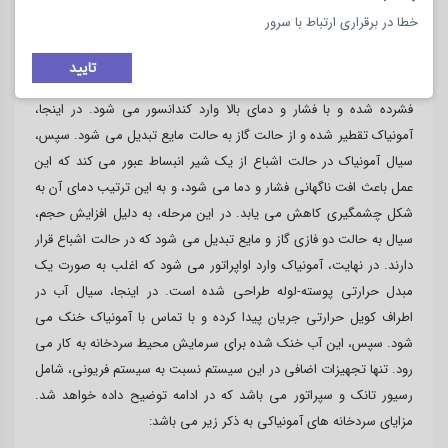
سردخانه های آمونیاکی
خطا در برقراری ارتباط با سرور
روش عملکرد سردخانه های آمونیاکی به شدت به سردخانه های فریونی
تایید
شبیه است. در این سیستم، آمونیاک به صورت بخار توسط کمپرسور
فشرده شده و با فشار و دمای بالا وارد کندانسور می شود. در اینجا،
آمونیاک تقطیر شده و از حالت گاز به حالت مایع تبدیل می شود. سپس،
سیال آمونیاک در حالت اشباع از یک شیر انبساط عبور می کند که این
عمل باعث افت ناگهانی فشار و دما می شود، و به این ترتیب دمای آن به
شکل چشمگیری کاهش می یابد. در این مرحله، به دلیل افزایش حجم،
سیال به حالت دو فازی گاز و مایع تبدیل می شود که در حالت اشباع قرار
دارند. در نهایت، آمونیاک وارد اواپراتور می شود که اغلب به صورت یک
مبدل حرارتی پوسته-لوله طراحی شده است. در اینجا، سیال آب در
اطراف کویل حرارتی جریان پیدا کرده و با تماس با آمونیاک خنک می
شود. سپس، این آب خنک شده برای سرمایش محیط سردخانه به کار می
رود. تنها تجهیزات اضافی در این سیستم نسبت به سیستم فریونی، شامل
رسیور تانک و سپراتور می باشد که در ادامه توضیح داده خواهد شد.
مزایای سردخانه های آمونیاکی به ذکر زیر می باشد: