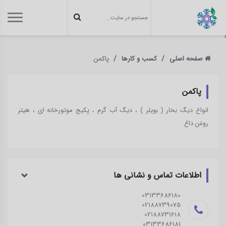
}
صفحه اصلی
کسب و کارها
پاکمن
پاکمن
انواع دیگ بخار ( بویلر ) ، دیگ آب گرم ، پکیج موتورخانه ای ، هیتر
روغن داغ
اطلاعات تماس و نشانی ‌ها
03133686180
02188739075
02188731618
03133686181