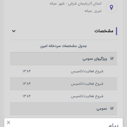
استان آذربایجان شرقی - شهر: میانه
تبریز _میانه
مشخصات
جدول مشخصات
سردخانه امین
ویژگیهای عمومی
شروع فعالیت/تاسیس
1384
شروع فعالیت/تاسیس
1384
شروع فعالیت/تاسیس
1384
عمومی
×
حجم پذیرش کالا به تن
7000
پیام