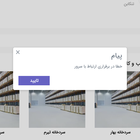
تنکابن
×
پیام
 و کارهای مرتبط
با سردخانه تنکابن
خطا در برقراری ارتباط با سرور
تایید
سردخانه بهار
سردخانه تیرم
سرد