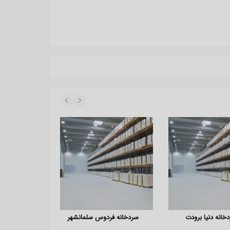
خانه دنیا برودت
سردخانه فردوس سلمانشهر
سردخانه میو