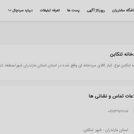
اشگاه مشتریان
رپورتاژ آگهی
پست ها
تعرفه تبلیغات
درباره سردچال
انه تنکابن
 تنکابن نوع: انبار کالای سردخانه ای واقع شده در استان استان مازندران شهر/منطقه: تن
عات تماس و نشانی ‌ها
09113966107
استان مازندران - شهر: تنکابن