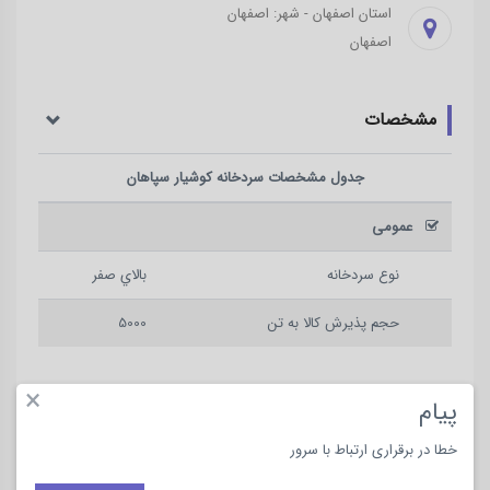
استان اصفهان - شهر: اصفهان
اصفهان
مشخصات
جدول مشخصات
سردخانه کوشیار سپاهان
عمومی
نوع سردخانه
بالاي صفر
حجم پذیرش کالا به تن
5000
×
پیام
خطا در برقراری ارتباط با سرور