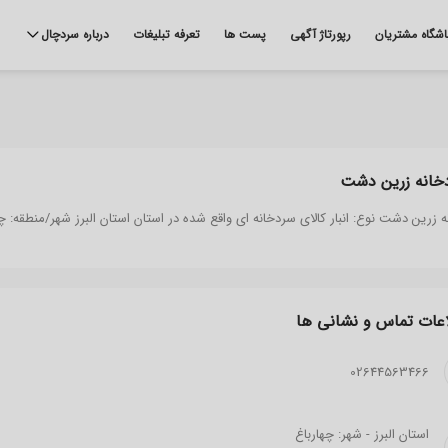
اشگاه مشتریان
رپورتاژ آگهی
پست ها
تعرفه تبلیغات
درباره سردچال
خانه زرین دشت
 زرین دشت نوع: انبار کالای سردخانه ای واقع شده در استان استان البرز شهر/منطقه: چه
عات تماس و نشانی ‌ها
02644563466
استان البرز - شهر: چهارباغ