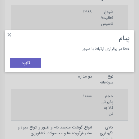
شروع
1389
فعالیت/
تاسیس
×
پیام
شروع
1389
فعالیت/
خطا در برقراری ارتباط با سرور
تاسیس
تایید
عمومی
نوع
دو مداره
سردخانه
حجم
10000
پذیرش
کالا به
تن
کالای
انواع گوشت منجمد دام و طیور و انواع میوه و
نگهداری
سایر فرآورده ها و محصولات کشاورزی