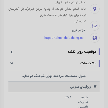
استان تهران - شهر: تهران
جاده قدیم تهران قم-بعد از پمپ بنزین کهریزک-پل کمربندی
دوم تهران پنج کیلومتر به سمت شرق
کد پستی:
1819167561
https://tehranshabahang.com
موقعیت روی نقشه
مشخصات
جدول مشخصات
سردخانه تهران شباهنگ دو مداره
ویژگیهای عمومی
شروع
1389
فعالیت/
تاسیس